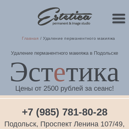
Главная
/ Удаление перманентного макияжа
Удаление перманентного макияжа в Подольске
Эст
е
тика
Цены от 2500 рублей за сеанс!
+7 (985) 781-80-28
Подольск, Проспект Ленина 107/49,
БЦ "Красные Ряды"
ПН-ВС с 9:00 до
по предварительной записи
21:00