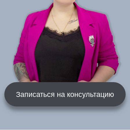
Удаление
перманентного макияжа
и татуировок