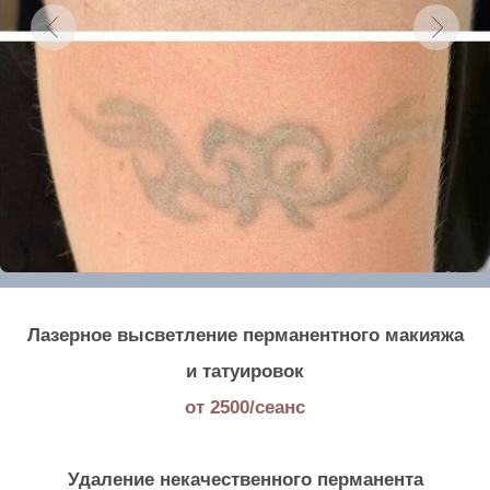
Лазерный свет разрушает пигмент красителя до
размера микрочастичек без затрагивания соседних
тканей. В результате эти частички выводятся из
организма через лимфатическую систему.
Количество сеансов индивидуально и зависит от
следующих факторов:
- от количества пигмента в коже;
- от зоны, на которой происходит удаление;
- от того, как работает ваша лимфатическая
система.
Перерыв между сеансами 1,5 - 2 месяца.
В нашей студии Вы можете наконец-то избавиться
от неудачного татуажа или тату. Наши мастера
сделают Вам анестезию по вашему желанию и
бережно, без ожогов и травм произведут удаление.
Записаться на консультацию