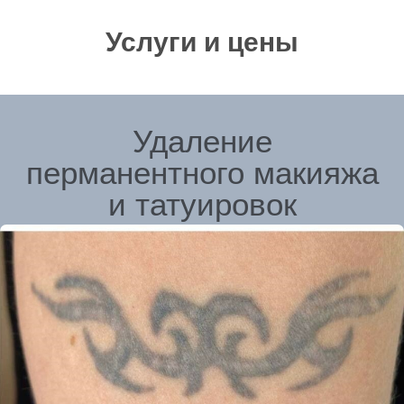
Услуги и цены
Лазерное высветление перманентного макияжа
и татуировок
от 2500/сеанс
Удаление некачественного перманента
ремувером
3500/сеанс
Безопасное и неинвазивное удаление татуировок и
татуажа стало возможным сравнительно недавно
благодаря изобретению неодимового Q-switched
лазера.